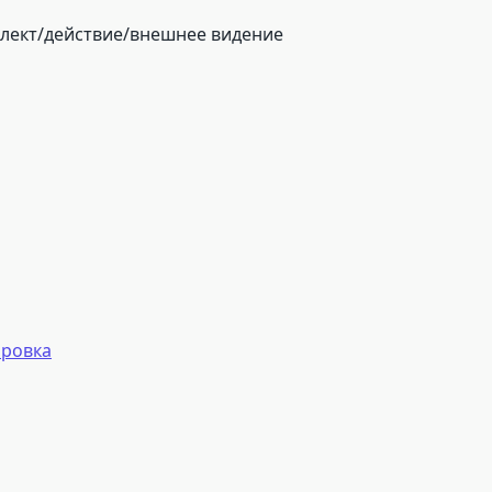
ллект/действие/внешнее видение
фровка