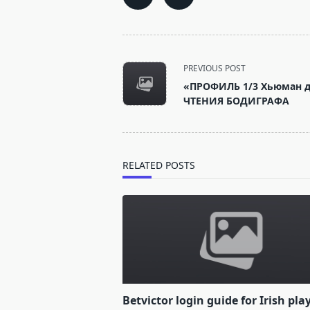
<span
PREVIOUS POST
class="nav-
«ПРОФИЛЬ 1/3 Хьюман д
subtitle
ЧТЕНИЯ БОДИГРАФА
screen-
reader-
text">Page</span>
RELATED POSTS
Betvictor login guide for Irish pla