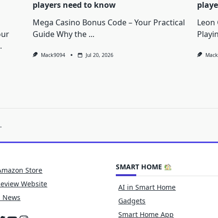
players need to know
playe
Mega Casino Bonus Code – Your Practical
Leon 
our
Guide Why the
...
Playi
.
Mack9094
Jul 20, 2026
Mack
.
SMART HOME
Amazon Store
Review Website
AI in Smart Home
h News
Gadgets
Smart Home App