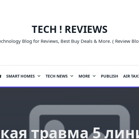
TECH ! REVIEWS
echnology Blog for Reviews, Best Buy Deals & More. ( Review Blo
SMART HOMES
TECH NEWS
MORE
PUBLISH
AIR TAX
кая травма 5 ли