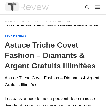
TECH REVIEW BLOG | HOME
TECH REVIEWS
ASTUCE TRICHE COVET FASHION – DIAMANTS & ARGENT GRATUITS ILLIMITÉES
TECH REVIEWS
Type
your
Astuce Triche Covet
searc
query
and
Fashion – Diamants &
hit
enter:
Argent Gratuits Illimitées
Astuce Triche Covet Fashion – Diamants & Argent
Gratuits Illimitées
Les passionnés de mode peuvent désormais se
divertir et prendre du plaisir à jouer à des jeux