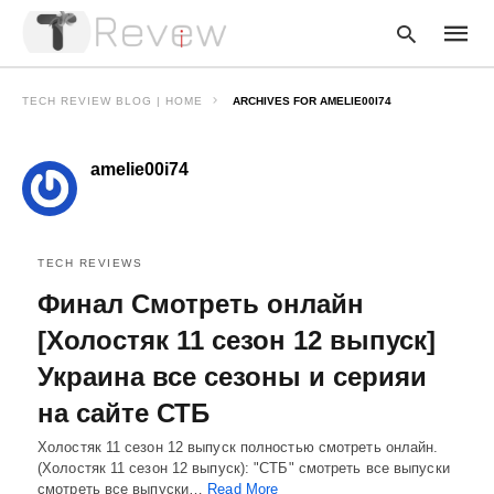
TECH REVIEW BLOG | HOME
ARCHIVES FOR AMELIE00I74
amelie00i74
Type
your
searc
query
and
hit
TECH REVIEWS
enter:
Финал Смотреть онлайн
[Холостяк 11 сезон 12 выпуск]
Украина все сезоны и серияи
на сайте СТБ
Холостяк 11 сезон 12 выпуск полностью смотреть онлайн.
(Холостяк 11 сезон 12 выпуск): "СТБ" смотреть все выпуски
смотреть все выпуски…
Read More