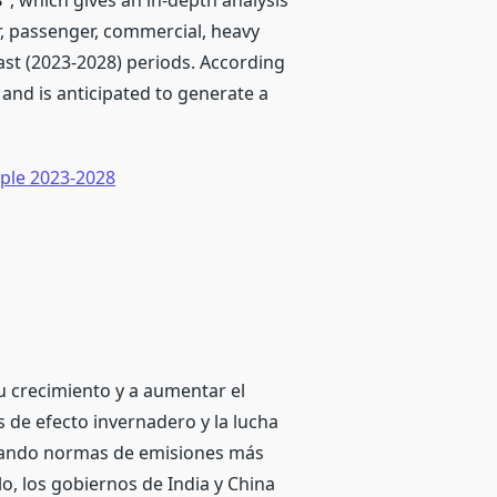
8
’ , which gives an in-depth analysis
er, passenger, commercial, heavy
ast (2023-2028) periods. According
 and is anticipated to generate a
mple 2023-2028
u crecimiento y a aumentar el
 de efecto invernadero y la lucha
icando normas de emisiones más
o, los gobiernos de India y China