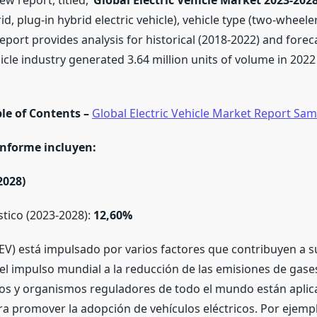
 report, titled, ‘
Global Electric Vehicle Market 2023-202
rid, plug-in hybrid electric vehicle), vehicle type (two-wheel
eport provides analysis for historical (2018-2022) and forec
ehicle industry generated 3.64 million units of volume in 2022
le of Contents –
Global Electric Vehicle Market Report Sa
informe incluyen:
2028)
tico (2023-2028):
12,60%
(EV) está impulsado por varios factores que contribuyen a s
l impulso mundial a la reducción de las emisiones de gases
rnos y organismos reguladores de todo el mundo están apl
ara promover la adopción de vehículos eléctricos. Por ejempl