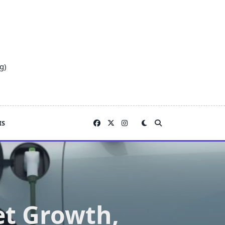
g)
IS
et Growth,